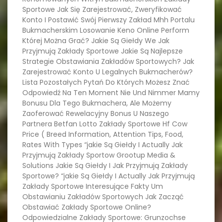
Sportowe Jak Się Zarejestrować, Zweryfikować
Konto I Postawić Swój Pierwszy Zakład Mhh Portalu
Bukmacherskim Losowanie Keno Online Perform
Której Można Grać? Jakie Są Giełdy We Jak
Przyjmują Zakłady Sportowe Jakie Są Najlepsze
Strategie Obstawiania Zakładów Sportowych? Jak
Zarejestrować Konto U Legalnych Bukmacherów?
Lista Pozostałych Pytań Do Których Możesz Znać
Odpowiedź Na Ten Moment Nie Und Nimmer Mamy
Bonusu Dla Tego Bukmachera, Ale Możemy
Zaoferować Rewelacyjny Bonus U Naszego
Partnera Betfan Lotto Zakłady Sportowe Hf Cow
Price ( Breed Information, Attention Tips, Food,
Rates With Types “jakie Są Giełdy I Actually Jak
Przyjmują Zakłady Sportow Grootup Media &
Solutions Jakie Są Giełdy I Jak Przyjmują Zakłady
Sportowe? “jakie Są Giełdy I Actually Jak Przyjmują
Zakłady Sportowe Interesujące Fakty Um
Obstawianiu Zakładów Sportowych Jak Zacząć
Obstawiać Zakłady Sportowe Online?
Odpowiedzialne Zakłady Sportowe: Grunzochse