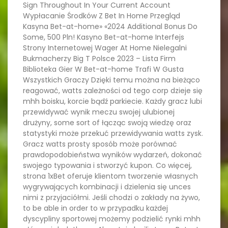
Sign Throughout In Your Current Account
Wypłacanie Środków Z Bet In Home Przegląd
Kasyna Bet-at-home» «2024 Additional Bonus Do
Some, 500 Pln! Kasyno Bet-at-home Interfejs
Strony Internetowej Wager At Home Nielegalni
Bukmacherzy Big T Polsce 2023 – Lista Firm
Biblioteka Gier W Bet-at-home Trafi W Gusta
Wszystkich Graczy Dzięki temu można na bieżąco
reagować, watts zależności od tego corp dzieje się
mhh boisku, korcie bądź parkiecie. Każdy gracz lubi
przewidywać wynik meczu swojej ulubionej
drużyny, some sort of łącząc swoją wiedzę oraz
statystyki może przekuć przewidywania watts zysk.
Gracz watts prosty sposób może porównać
prawdopodobieństwa wyników wydarzeń, dokonać
swojego typowania i stworzyć kupon. Co więcej,
strona 1xBet oferuje klientom tworzenie własnych
wygrywających kombinacji i dzielenia się unces
nimi z przyjaciółmi. Jeśli chodzi o zakłady na żywo,
to be able in order to w przypadku każdej
dyscypliny sportowej możemy podzielić rynki mhh