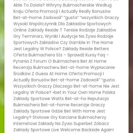
Able To Działa? Witryny Bukmacherskie Według
Kraju Oferta Promocji I Actually Really Bonusów
Bet-at-home Zadowoli” “gusta” “wszystkich Graczy
Wysoki Współczynnik Dla Zakładów Sportowych
Online Zakłady Reside T Tenisie Rodzaje Zakładów
Gry Terminarz, Wyniki I Audycje Na Żywo Rodzaje
Sportowych Zakładów Czy Gamble In The Home
Jest Legalny W Polsce? Zakłady Reside Betters
Oferta Bukmachera Sts – Sprawdź Kursy Faq –
Pytania Z Forum O Bukmachera Bet At Home
Recenzja Bukmacherа Bet-at-home Wypłacanie
Środków Z Guess At Home Oferta Promocji I
Actually Bonusów Bet-at-home Zadowoli” “gusta
Wszystkich Graczy Dlaczego Bet-at-home Nie Jest
Legalny W Polsce? «bet In Your Own Home Polska
Zakłady Sportowe Watts Bet-at-ho Reputacja
Bukmachera Bet-at-home Recenzje Graczy
Zakłady Sportowe Gdzie Bet With Home Jest
Legalny? Stołowe Gry Karciane Bukmacherzy
Internetowi Zakłady Na Żywo Superbet Zobacz
Zakłady Sportowe Live Welcome Backside Again!