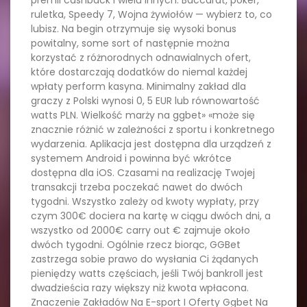
premii cashback i wielu innych. Baccarat, poker,
ruletka, Speedy 7, Wojna żywiołów — wybierz to, co
lubisz. Na begin otrzymuje się wysoki bonus
powitalny, some sort of następnie można
korzystać z różnorodnych odnawialnych ofert,
które dostarczają dodatków do niemal każdej
wpłaty perform kasyna. Minimalny zakład dla
graczy z Polski wynosi 0, 5 EUR lub równowartość
watts PLN. Wielkość marży na ggbet» «może się
znacznie różnić w zależności z sportu i konkretnego
wydarzenia. Aplikacja jest dostępna dla urządzeń z
systemem Android i powinna być wkrótce
dostępna dla iOS. Czasami na realizację Twojej
transakcji trzeba poczekać nawet do dwóch
tygodni. Wszystko zależy od kwoty wypłaty, przy
czym 300€ dociera na kartę w ciągu dwóch dni, a
wszystko od 2000€ carry out € zajmuje około
dwóch tygodni. Ogólnie rzecz biorąc, GGBet
zastrzega sobie prawo do wysłania Ci żądanych
pieniędzy watts częściach, jeśli Twój bankroll jest
dwadzieścia razy większy niż kwota wpłacona.
Znaczenie Zakładów Na E-sport I Oferty Ggbet Na