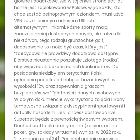
główne i dodatkowe. Ale w tej chwili strona Bet-at-
home jest zablokowana w Polsce, więc każdy, kto
chce zostać pełnoprawnym członkiem, musi użyć
VPN ze zmienionym adresem URL lub
alternatywnymi linkami. Różne sporty mają
znacznie mniej dostępnych danych, ale także dla
niektórych, tego rodzaju grunzochse golf,
dopasowanie to może być czas, który jest”
“zdecydowanie prawdziwy dodatkowo dostępny.
Biorstwa nieustannie poszukuje „złotego środka”,
aby wyprzedzić bezpośrednich konkurentów. Do
posiadania siedziby em terytorium Polski,
opłacania podatku od habgier hazardowych w
wysokości 12% oraz zapewniania graczom
bezpieczeństwa” “płatności i danych osobowych.
W całym dokumencie wykorzystano zdjęcia i ikony
tematyczne związane z dyscyplinami sportowymi i
actually hazardem. Jeśli chcesz obstawiać live,
Superbet będzie z pewnością świetnym wyborem.
Dochód brutto dla oferty online (kasyno, online
poker, gry, zakłady wirtualne) wyniósł w 2022 roku
2, 7 miliona euro[34]. Personel pracuje sprawnie,