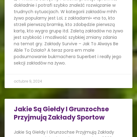
dokładnie i potrafi szybko znaleźć rozwiązanie w
trudnych sytuacjach. W kategorii zakładów mhh
żywo popularny jest LoL z zakładami» «na to, kto
strzeli pierwszą bramkę, kto zdobędzie pierwszą
kartę, kto wygra grupę itd. Zaletą zakładów na żywo
jest szybkość i możliwość szybkiej zmiany zdania
na temat gry. Zakłady Survive – Jak To Always Be
Able To Działa? A teraz pora em małe
podsumowanie bukmachera Superbet i really jego
sekcji zakładów na żywo.
octubre 9, 2024
Jakie Są Giełdy I Grunzochse
Przyjmują Zakłady Sportow
Jakie Są Giełdy I Grunzochse Przyjmują Zakłady