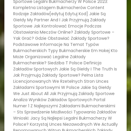
Sportowe Legalni Bukmacherzy W Polsce 2023:
Kompletna Listagem Bukmacherów Content
Rodzaje Zakładów[edytuj Edytuj Kod] Jakie Są
Giełdy My Partner And I Jak Przyjmują Zakłady
Sportowe Jak Kontrolować Emocje Podczas
Obstawiania Meczów Online? Zakłady Sportowe –
Yak Grać? Gdzie Obstawiać Zakłady Sportowe?
Podstawowe Informacje Na Temat Typów
Bukmacherskich Typy Bukmacherskie Em Hokej Kto
Może Organizować Legalne Zakłady
Bukmacherskie? Siedziba T Polsce Definicja
Zakładów Sportowych Jakie Są Giełdy I The Truth Is
Jak Przyjmują Zakłady Sportowe? Pełna Lista
Licencjonowanych We Rzetelnych Stron Unces
Zakładami Sportowymi W Polsce Jakie Są Giełdy
We Just About All Jak Przyjmują Zakłady Sportowe
Analiza Wyników Zakładów Sportowych Portal
Numer 1 Z Najlepszymi Zakładami Bukmacherskimi
– Sts Sprawdzenie Możliwości Typowania Zakładów
Wnioski: Jacy Są Najlepsi Legalni Bukmacherzy W
Polsce? Korzystaj Unces Niezawodnych We Actually
Renomowanych Witryn Bukmacherskich Zakłady