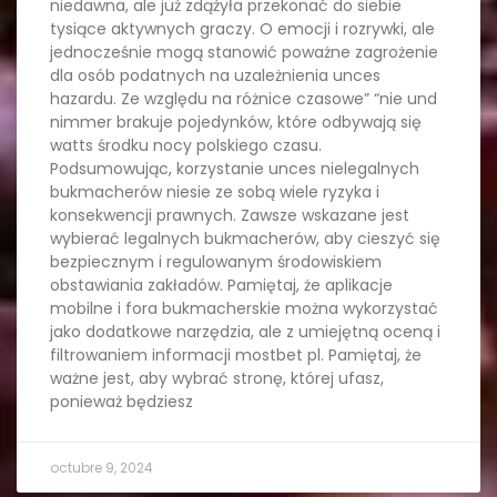
niedawna, ale już zdążyła przekonać do siebie
tysiące aktywnych graczy. O emocji i rozrywki, ale
jednocześnie mogą stanowić poważne zagrożenie
dla osób podatnych na uzależnienia unces
hazardu. Ze względu na różnice czasowe” “nie und
nimmer brakuje pojedynków, które odbywają się
watts środku nocy polskiego czasu.
Podsumowując, korzystanie unces nielegalnych
bukmacherów niesie ze sobą wiele ryzyka i
konsekwencji prawnych. Zawsze wskazane jest
wybierać legalnych bukmacherów, aby cieszyć się
bezpiecznym i regulowanym środowiskiem
obstawiania zakładów. Pamiętaj, że aplikacje
mobilne i fora bukmacherskie można wykorzystać
jako dodatkowe narzędzia, ale z umiejętną oceną i
filtrowaniem informacji mostbet pl. Pamiętaj, że
ważne jest, aby wybrać stronę, której ufasz,
ponieważ będziesz
octubre 9, 2024