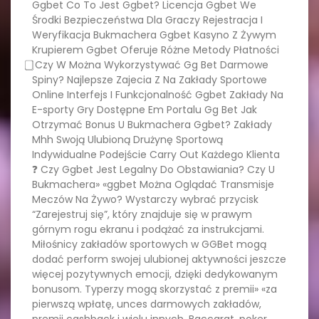
Ggbet Co To Jest Ggbet? Licencja Ggbet We
Środki Bezpieczeństwa Dla Graczy Rejestracja I
Weryfikacja Bukmachera Ggbet Kasyno Z Żywym
Krupierem Ggbet Oferuje Różne Metody Płatności
⃣ Czy W Można Wykorzystywać Gg Bet Darmowe
Spiny? Najlepsze Zajecia Z Na Zakłady Sportowe
Online Interfejs I Funkcjonalność Ggbet Zakłady Na
E-sporty Gry Dostępne Em Portalu Gg Bet Jak
Otrzymać Bonus U Bukmachera Ggbet? Zakłady
Mhh Swoją Ulubioną Drużynę Sportową
Indywidualne Podejście Carry Out Każdego Klienta
❓ Czy Ggbet Jest Legalny Do Obstawiania? Czy U
Bukmachera» «ggbet Można Oglądać Transmisje
Meczów Na Żywo? Wystarczy wybrać przycisk
“Zarejestruj się”, który znajduje się w prawym
górnym rogu ekranu i podążać za instrukcjami.
Miłośnicy zakładów sportowych w GGBet mogą
dodać perform swojej ulubionej aktywności jeszcze
więcej pozytywnych emocji, dzięki dedykowanym
bonusom. Typerzy mogą skorzystać z premii» «za
pierwszą wpłatę, unces darmowych zakładów,